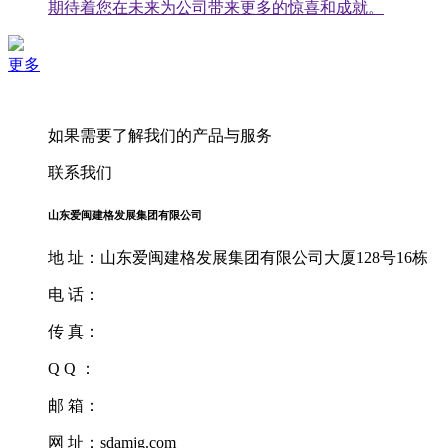
期待着您在未来为公司带来更多的惊喜和成就。
更多
如果需要了解我们的产品与服务
联系我们
山东爱闽建格发展集团有限公司
地 址：山东爱闽建格发展集团有限公司大厦128号16栋
电 话：
传 真：
Q Q ：
邮 箱：
网 址：sdamjg.com