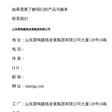
如果需要了解我们的产品与服务
联系我们
山东爱闽建格发展集团有限公司
地 址：山东爱闽建格发展集团有限公司大厦128号16栋
电 话：
传 真：
Q Q ：
邮 箱：
网 址：sdamjg.com
工 厂：山东爱闽建格发展集团有限公司大厦128号16栋