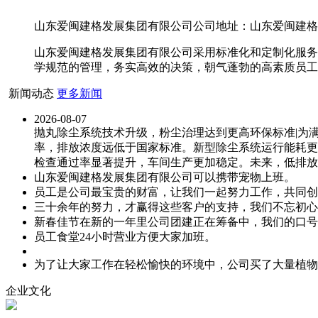
山东爱闽建格发展集团有限公司公司地址：山东爱闽建格发展
山东爱闽建格发展集团有限公司采用标准化和定制化服务
学规范的管理，务实高效的决策，朝气蓬勃的高素质员工
新闻动态
更多新闻
2026-08-07
抛丸除尘系统技术升级，粉尘治理达到更高环保标准|为
率，排放浓度远低于国家标准。新型除尘系统运行能耗更
检查通过率显著提升，车间生产更加稳定。未来，低排放
山东爱闽建格发展集团有限公司可以携带宠物上班。
员工是公司最宝贵的财富，让我们一起努力工作，共同创
三十余年的努力，才赢得这些客户的支持，我们不忘初心
新春佳节在新的一年里公司团建正在筹备中，我们的口号
员工食堂24小时营业方便大家加班。
为了让大家工作在轻松愉快的环境中，公司买了大量植物
企业文化